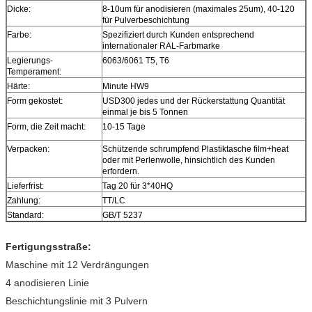
Dicke:
8-10um für anodisieren (maximales 25um), 40-120
für Pulverbeschichtung
Farbe:
Spezifiziert durch Kunden entsprechend
internationaler RAL-Farbmarke
Legierungs-
6063/6061 T5, T6
Temperament:
Härte:
Minute HW9
Form gekostet:
USD300 jedes und der Rückerstattung Quantität
einmal je bis 5 Tonnen
Form, die Zeit macht:
10-15 Tage
Verpacken:
Schützende schrumpfend Plastiktasche film+heat
oder mit Perlenwolle, hinsichtlich des Kunden
erfordern.
Lieferfrist:
Tag 20 für 3*40HQ
Zahlung:
TT/LC
Standard:
GB/T 5237
Fertigungsstraße:
Maschine mit 12 Verdrängungen
4 anodisieren Linie
Beschichtungslinie mit 3 Pulvern