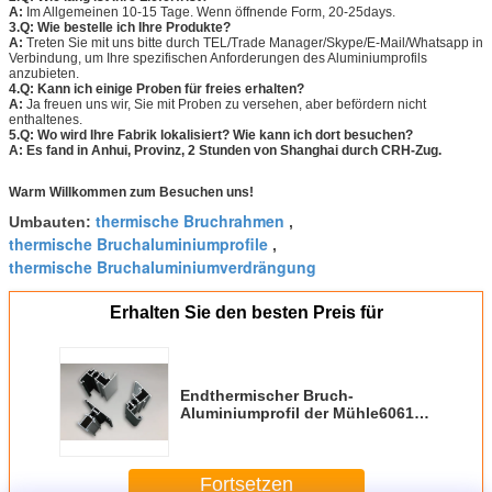
A:
Im Allgemeinen 10-15 Tage. Wenn öffnende Form, 20-25days.
3.Q: Wie bestelle ich Ihre Produkte?
A:
Treten Sie mit uns bitte durch TEL/Trade Manager/Skype/E-Mail/Whatsapp in
Verbindung, um Ihre spezifischen Anforderungen des Aluminiumprofils
anzubieten.
4.Q: Kann ich einige Proben für freies erhalten?
A:
Ja freuen uns wir, Sie mit Proben zu versehen, aber befördern nicht
enthaltenes.
5.Q: Wo wird Ihre Fabrik lokalisiert? Wie kann ich dort besuchen?
A: Es fand in Anhui, Provinz, 2 Stunden von Shanghai durch CRH-Zug.
Warm Willkommen zum Besuchen uns!
thermische Bruchrahmen
Umbauten:
,
thermische Bruchaluminiumprofile
,
thermische Bruchaluminiumverdrängung
Erhalten Sie den besten Preis für
Endthermischer Bruch-
Aluminiumprofil der Mühle6061
T6 für Glasgebäude-Rahmen
Fortsetzen