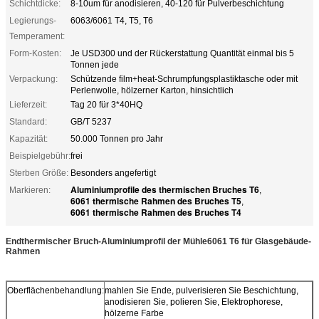
Schichtdicke:
8-10um für anodisieren, 40-120 für Pulverbeschichtung
Legierungs-
6063/6061 T4, T5, T6
Temperament:
Form-Kosten:
Je USD300 und der Rückerstattung Quantität einmal bis 5
Tonnen jede
Verpackung:
Schützende film+heat-Schrumpfungsplastiktasche oder mit
Perlenwolle, hölzerner Karton, hinsichtlich
Lieferzeit:
Tag 20 für 3*40HQ
Standard:
GB/T 5237
Kapazität:
50.000 Tonnen pro Jahr
Beispielgebühr:
frei
Sterben Größe:
Besonders angefertigt
Aluminiumprofile des thermischen Bruches T6
Markieren:
,
6061 thermische Rahmen des Bruches T5
,
6061 thermische Rahmen des Bruches T4
Endthermischer Bruch-Aluminiumprofil der Mühle6061 T6 für Glasgebäude-
Rahmen
Oberflächenbehandlung:
mahlen Sie Ende, pulverisieren Sie Beschichtung,
anodisieren Sie, polieren Sie, Elektrophorese,
hölzerne Farbe