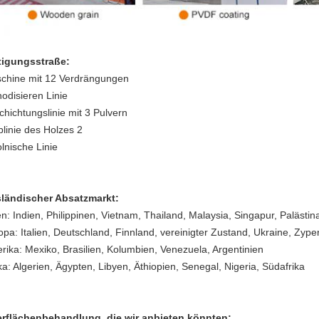
tigungsstraße:
chine mit 12 Verdrängungen
nodisieren Linie
chichtungslinie mit 3 Pulvern
blinie des Holzes 2
lnische Linie
ländischer Absatzmarkt:
en: Indien, Philippinen, Vietnam, Thailand, Malaysia, Singapur, Palästin
opa: Italien, Deutschland, Finnland, vereinigter Zustand, Ukraine, Zype
rika: Mexiko, Brasilien, Kolumbien, Venezuela, Argentinien
ka: Algerien, Ägypten, Libyen, Äthiopien, Senegal, Nigeria, Südafrika
rflächenbehandlung, die wir anbieten könnten: