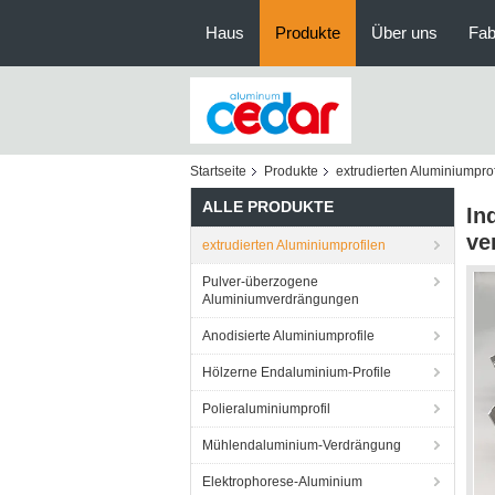
Haus
Produkte
Über uns
Fab
Startseite
Produkte
extrudierten Aluminiumprof
ALLE PRODUKTE
In
ve
extrudierten Aluminiumprofilen
Pulver-überzogene
Aluminiumverdrängungen
Anodisierte Aluminiumprofile
Hölzerne Endaluminium-Profile
Polieraluminiumprofil
Mühlendaluminium-Verdrängung
Elektrophorese-Aluminium