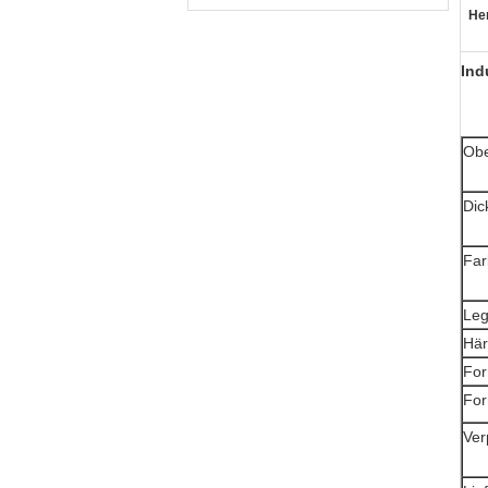
He
Ind
Obe
Dic
Far
Leg
Här
For
For
Ver