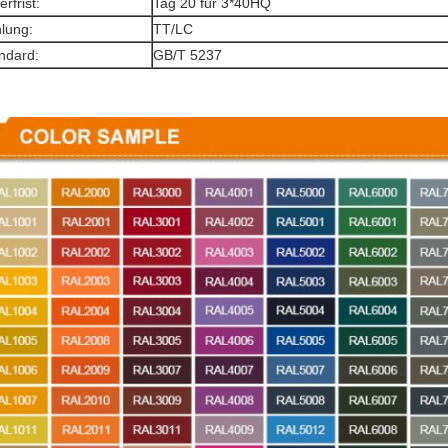
erfrist:
Tag 20 für 3*40HQ
lung:
TT/LC
ndard:
GB/T 5237