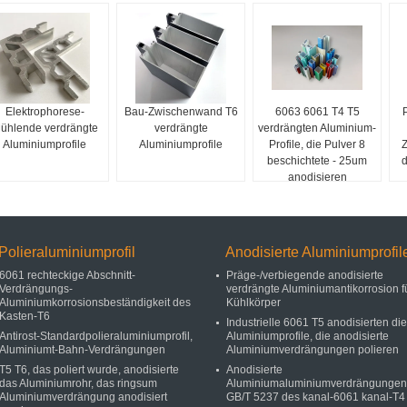
Elektrophorese-
Bau-Zwischenwand T6
6063 6061 T4 T5
ühlende verdrängte
verdrängte
verdrängten Aluminium-
Aluminiumprofile
Aluminiumprofile
Profile, die Pulver 8
Z
beschichtete - 25um
d
anodisieren
Polieraluminiumprofil
Anodisierte Aluminiumprofil
6061 rechteckige Abschnitt-
Präge-/verbiegende anodisierte
Verdrängungs-
verdrängte Aluminiumantikorrosion f
Aluminiumkorrosionsbeständigkeit des
Kühlkörper
Kasten-T6
Industrielle 6061 T5 anodisierten die
Antirost-Standardpolieraluminiumprofil,
Aluminiumprofile, die anodisierte
Aluminiumt-Bahn-Verdrängungen
Aluminiumverdrängungen polieren
T5 T6, das poliert wurde, anodisierte
Anodisierte
das Aluminiumrohr, das ringsum
Aluminiumaluminiumverdrängungen
Aluminiumverdrängung anodisiert
GB/T 5237 des kanal-6061 kanal-T4