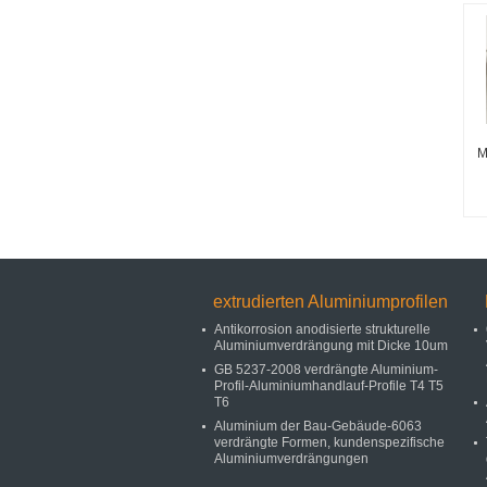
M
extrudierten Aluminiumprofilen
Antikorrosion anodisierte strukturelle
Aluminiumverdrängung mit Dicke 10um
GB 5237-2008 verdrängte Aluminium-
Profil-Aluminiumhandlauf-Profile T4 T5
T6
Aluminium der Bau-Gebäude-6063
verdrängte Formen, kundenspezifische
Aluminiumverdrängungen