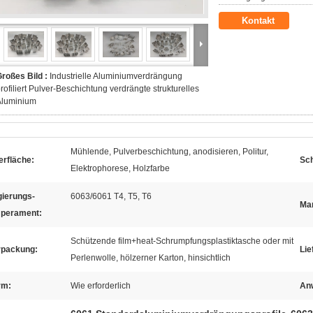
Kontakt
roßes Bild :
Industrielle Aluminiumverdrängung
rofiliert Pulver-Beschichtung verdrängte strukturelles
Aluminium
Mühlende, Pulverbeschichtung, anodisieren, Politur,
erfläche:
Sch
Elektrophorese, Holzfarbe
gierungs-
6063/6061 T4, T5, T6
Mar
perament:
Schützende film+heat-Schrumpfungsplastiktasche oder mit
rpackung:
Lie
Perlenwolle, hölzerner Karton, hinsichtlich
rm:
Wie erforderlich
An