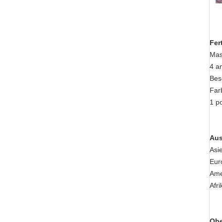
Fer
Mas
4 a
Bes
Far
1 po
Aus
Asi
Eur
Ame
Afri
Obe