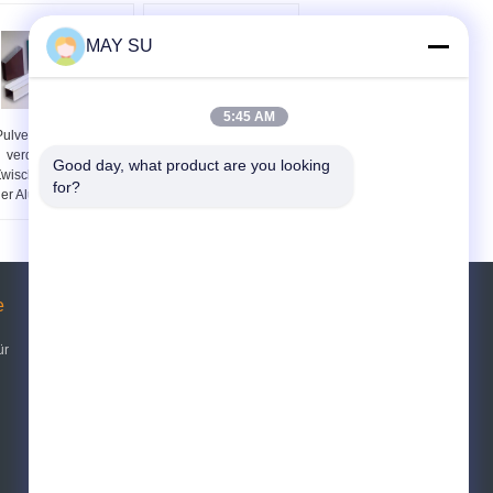
MAY SU
5:45 AM
Pulver-Beschichtung
Aluminium der Bau-
verdrängte 6061
Gebäude-6063
Good day, what product are you looking 
wischenwand-Profil
verdrängte Formen,
for?
er Aluminium-Profil-
kundenspezifische
6060
Aluminiumverdrängungen
e
Referenzen
ür
Senden Sie
Sitemap
|
Mobile Seite