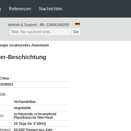
g
Referenzen
Nachrichten
Vertrieb & Support：
86--13866168269
Go
ängte strukturelles Aluminium
ver-Beschichtung
China
ISO9001
AGB:
Verhandelbar
negotiable
schützende schrumpfend
en:
Plastiktasche film+heat
20 Tage für 3*40HQ
igkeit:
50.000 Tonnen pro Jahr