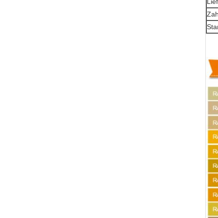
Lief
Zah
Sta