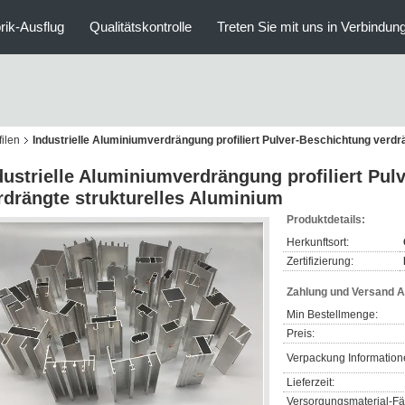
rik-Ausflug
Qualitätskontrolle
Treten Sie mit uns in Verbindun
ilen
Industrielle Aluminiumverdrängung profiliert Pulver-Beschichtung verdr
dustrielle Aluminiumverdrängung profiliert Pul
rdrängte strukturelles Aluminium
Produktdetails:
Herkunftsort:
Zertifizierung:
Zahlung und Versand 
Min Bestellmenge:
Preis:
Verpackung Information
Lieferzeit:
Versorgungsmaterial-Fäh