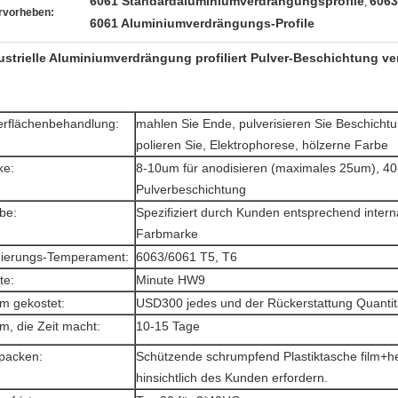
6061 Standardaluminiumverdrängungsprofile
6063
,
rvorheben:
6061 Aluminiumverdrängungs-Profile
ustrielle Aluminiumverdrängung profiliert Pulver-Beschichtung ve
rflächenbehandlung:
mahlen Sie Ende, pulverisieren Sie Beschichtu
polieren Sie, Elektrophorese, hölzerne Farbe
ke:
8-10um für anodisieren (maximales 25um), 40
Pulverbeschichtung
be:
Spezifiziert durch Kunden entsprechend intern
Farbmarke
ierungs-Temperament:
6063/6061 T5, T6
te:
Minute HW9
m gekostet:
USD300 jedes und der Rückerstattung Quantitä
m, die Zeit macht:
10-15 Tage
packen:
Schützende schrumpfend Plastiktasche film+he
hinsichtlich des Kunden erfordern.