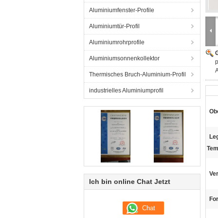
Aluminiumfenster-Profile
Aluminiumtür-Profil
Aluminiumrohrprofile
G
Aluminiumsonnenkollektor
p
Thermisches Bruch-Aluminium-Profil
industrielles Aluminiumprofil
Ob
Le
Tem
Ve
Ich bin online Chat Jetzt
Fo