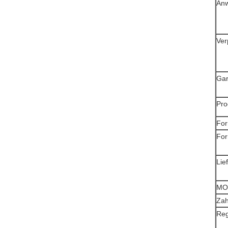
An
Ver
Gar
Pro
For
For
Lie
MO
Zah
Reg