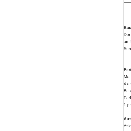
Bau
Der
umf
Son
Fer
Mas
4 a
Bes
Far
1 po
Aus
Asi