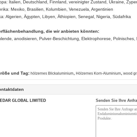
opa: Italien, Deutschland, Finnland, vereinigter Zustand, Ukraine, Zype
rika: Mexiko, Brasilien, Kolumbien, Venezuela, Argentinien
ka: Algerien, Ägypten, Libyen, Äthiopien, Senegal, Nigeria, Südafrika
rflächenbehandlung, die wir anbieten könnten:
lende, anodisieren, Pulver-Beschichtung, Elektrophorese, Polnisches,
,
,
röße und Tag:
hölzernes Blickaluminium
Hölzernes Korn-Aluminium
wood gr
ontaktdaten
EDAR GLOBAL LIMITED
Senden Sie Ihre Anfra