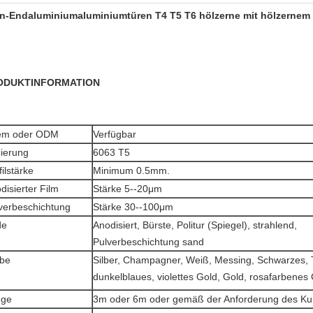
n-Endaluminiumaluminiumtüren T4 T5 T6 hölzerne mit hölzernem
ODUKTINFORMATION
em oder ODM
Verfügbar
ierung
6063 T5
filstärke
Minimum 0.5mm.
disierter Film
Stärke 5--20μm
verbeschichtung
Stärke 30--100μm
de
Anodisiert, Bürste, Politur (Spiegel), strahlend,
Pulverbeschichtung sand
be
Silber, Champagner, Weiß, Messing, Schwarzes, T
dunkelblaues, violettes Gold, Gold, rosafarbenes 
nge
3m oder 6m oder gemäß der Anforderung des Ku