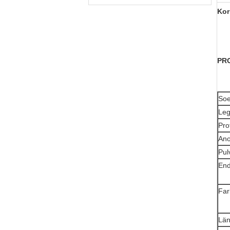
Kor
PR
So
Leg
Pro
Ano
Pul
En
Far
Lä