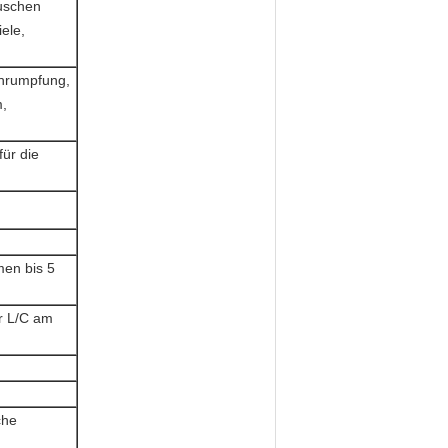
uschen
ele,
chrumpfung,
m,
für die
men bis 5
r L/C am
che