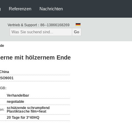
g
Referenzen
Nachrichten
Vertrieb & Support：
86--13866168269
Go
nde
erne mit hölzernem Ende
China
ISO9001
AGB:
Verhandelbar
negotiable
schützende schrumpfend
en:
Plastiktasche film+heat
20 Tage für 3*40HQ