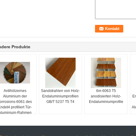
ndere Produkte
Antihölzernes
Sandstrahlen von Holz-
6m 6063 T5
Aluminium der
Endaluminiumprofilen
anodisierten Holz-
E
orrosions-6061 des
GB/T 5237 T5 T4
Endaluminiumprofile
ndet4 profiliert Tür-
Al
Aluminium-Rahmen