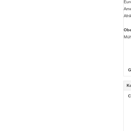
Eur
Ame
Afri
Obe
Müh
G
K
C