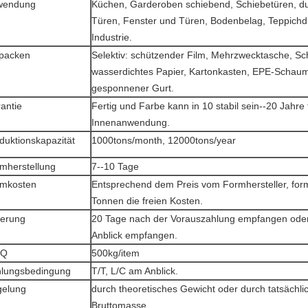
wendung
Küchen, Garderoben schiebend, Schiebetüren, d
Türen, Fenster und Türen, Bodenbelag, Teppichdi
Industrie.
packen
Selektiv: schützender Film, Mehrzwecktasche, S
wasserdichtes Papier, Kartonkasten, EPE-Schau
gesponnener Gurt.
antie
Fertig und Farbe kann in 10 stabil sein--20 Jahre 
Innenanwendung.
duktionskapazität
1000tons/month, 12000tons/year
mherstellung
7--10 Tage
mkosten
Entsprechend dem Preis vom Formhersteller, for
Tonnen die freien Kosten.
ferung
20 Tage nach der Vorauszahlung empfangen ode
Anblick empfangen.
Q
500kg/item
lungsbedingung
T/T, L/C am Anblick.
elung
durch theoretisches Gewicht oder durch tatsächli
Bruttomasse.