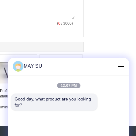
(
0
/ 3000)
MAY SU
12:07 PM
Profiliert hölzernes
Glattes hölzernes
ndaluminium Zyperns
Endaluminium profiliert
Good day, what product are you looking 
h-Kanal-
das Alkali, das
for?
uminiumverdrängungs-
Mechnically Polnisch
Antirost
sich widersetzt