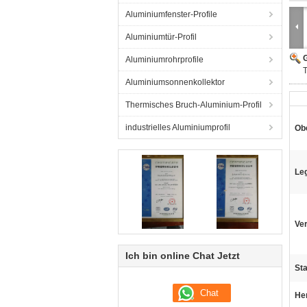
Aluminiumfenster-Profile
Aluminiumtür-Profil
G
Aluminiumrohrprofile
T
Aluminiumsonnenkollektor
Thermisches Bruch-Aluminium-Profil
industrielles Aluminiumprofil
Ob
Le
Ve
Ich bin online Chat Jetzt
St
He