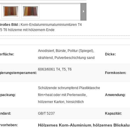
roßes Bild :
Korn-Endaluminiumaluminiumtüren T4
5 T6 hölzerne mit hölzernem Ende
Anodisiert, Bürste, Politur (Spiegel),
erfläche:
Dicke:
strahlend, Pulverbeschichtung sand
6063/6061 T4, T5, T6
gierungstemperament:
Formkosten:
Schützende schrumpfend Plastiktasche
rpackung:
film+heat oder mit Perlenwolle,
Anwendung:
hölzerner Karton, hinsichtlich
andard:
GB/T 5237
Kapazität:
Hölzernes Korn-Aluminium
hölzernes Blickal
rvorheben:
,