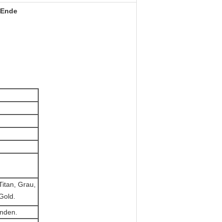
 Ende
itan, Grau,
Gold.
nden.