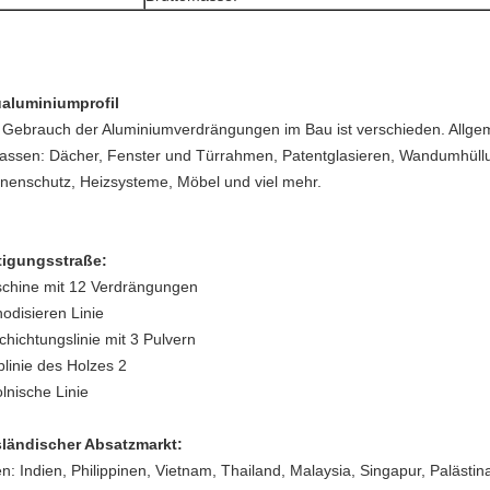
aluminiumprofil
 Gebrauch der Aluminiumverdrängungen im Bau ist verschieden. Allg
assen: Dächer, Fenster und Türrahmen, Patentglasieren, Wandumhüll
nenschutz, Heizsysteme, Möbel und viel mehr.
tigungsstraße:
chine mit 12 Verdrängungen
nodisieren Linie
chichtungslinie mit 3 Pulvern
blinie des Holzes 2
lnische Linie
ländischer Absatzmarkt:
en: Indien, Philippinen, Vietnam, Thailand, Malaysia, Singapur, Palästin