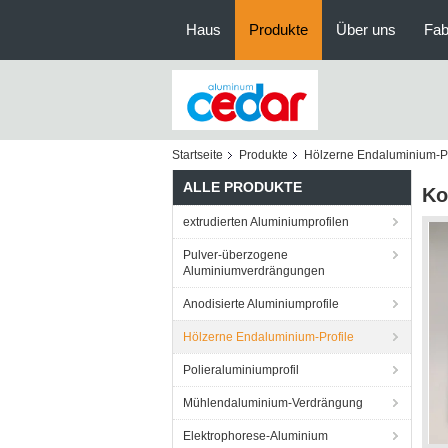
Haus
Produkte
Über uns
Fab
Startseite
Produkte
Hölzerne Endaluminium-Pr
ALLE PRODUKTE
Ko
extrudierten Aluminiumprofilen
Pulver-überzogene
Aluminiumverdrängungen
Anodisierte Aluminiumprofile
Hölzerne Endaluminium-Profile
Polieraluminiumprofil
Mühlendaluminium-Verdrängung
Elektrophorese-Aluminium