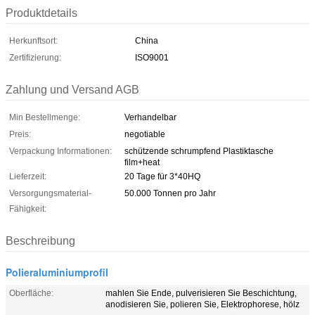
Produktdetails
Herkunftsort:
China
Zertifizierung:
ISO9001
Zahlung und Versand AGB
Min Bestellmenge:
Verhandelbar
Preis:
negotiable
Verpackung Informationen:
schützende schrumpfend Plastiktasche
film+heat
Lieferzeit:
20 Tage für 3*40HQ
Versorgungsmaterial-
50.000 Tonnen pro Jahr
Fähigkeit:
Beschreibung
Polieraluminiumprofil
Oberfläche:
mahlen Sie Ende, pulverisieren Sie Beschichtung,
anodisieren Sie, polieren Sie, Elektrophorese, hölz