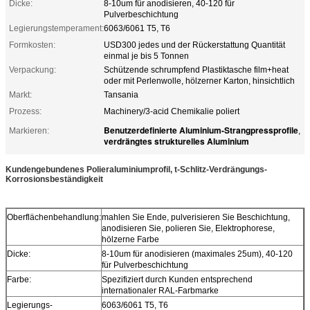
Dicke:
8-10um für anodisieren, 40-120 für
Pulverbeschichtung
Legierungstemperament:
6063/6061 T5, T6
Formkosten:
USD300 jedes und der Rückerstattung Quantität
einmal je bis 5 Tonnen
Verpackung:
Schützende schrumpfend Plastiktasche film+heat
oder mit Perlenwolle, hölzerner Karton, hinsichtlich
Markt:
Tansania
Prozess:
Machinery/3-acid Chemikalie poliert
Benutzerdefinierte Aluminium-Strangpressprofile
Markieren:
,
verdrängtes strukturelles Aluminium
Kundengebundenes Polieraluminiumprofil, t-Schlitz-Verdrängungs-
Korrosionsbeständigkeit
Oberflächenbehandlung:
mahlen Sie Ende, pulverisieren Sie Beschichtung,
anodisieren Sie, polieren Sie, Elektrophorese,
hölzerne Farbe
Dicke:
8-10um für anodisieren (maximales 25um), 40-120
für Pulverbeschichtung
Farbe:
Spezifiziert durch Kunden entsprechend
internationaler RAL-Farbmarke
Legierungs-
6063/6061 T5, T6