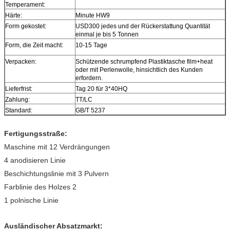
Temperament:
Härte:
Minute HW9
Form gekostet:
USD300 jedes und der Rückerstattung Quantität
einmal je bis 5 Tonnen
Form, die Zeit macht:
10-15 Tage
Verpacken:
Schützende schrumpfend Plastiktasche film+heat
oder mit Perlenwolle, hinsichtlich des Kunden
erfordern.
Lieferfrist:
Tag 20 für 3*40HQ
Zahlung:
TT/LC
Standard:
GB/T 5237
Fertigungsstraße:
Maschine mit 12 Verdrängungen
4 anodisieren Linie
Beschichtungslinie mit 3 Pulvern
Farblinie des Holzes 2
1 polnische Linie
Ausländischer Absatzmarkt: