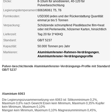
Dicke:
8-10um für anodisieren, 40-120 für
Pulverbeschichtung
Legierungstemperament:
6063/6061 T5, T6
Formkosten:
USD300 jedes und der Rückerstattung Quantität
einmal je bis 5 Tonnen
Verpackung:
Schützende schrumpfend Plastiktasche film+heat
oder mit Perlenwolle, hölzerner Karton, hinsichtlich
Lieferzeit:
Tag 20 für 3*40HQ
Standard:
GB/T 5237
Kapazität:
50.000 Tonnen pro Jahr
Aluminiumfenster-Rahmen-Verdrängungen
Markieren:
,
Aluminiumfenster-Verdrängungsprofile
Pulver-beschichtende Aluminiumfenster-Verdrängungs-Profile mit Standard
GB/T 5237
Aluminium 6063
Die Legierungszusammensetzung von 6063 ist: Silikonminimum 0,2%,
Maximum 0,6% nach Gewicht Eisen kein Minimum, Maximum 0,35% Kupfer
kein Minimum, Maximum 0,10%
Mangan kein Minimum, Maximum 0,10% Magnesiumminimum 0,45%,