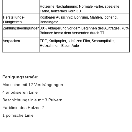
Hölzerne Nachahmung: Normale Farbe, spezielle
Farbe, hölzernes Korn 3D
Herstellungs-
Kostbarer Ausschnitt, Bohrung, Mahlen, lochend,
Fähigkeiten
Bendingetc
Zahlungsbedingungen
30% Ablagerung vor dem Beginnen des Auftrages, 70%
Balance bevor dem Versenden durch TT.
Verpacken
EPE, Kraftpapier, schützen Film, Schrumpffolie,
Holzrahmen, Eisen-Auto
Produktionszeit
15-30days nach Beispielbestätigung u.
Zahlungsankunft
Farbe
Siver, Gold, Grau, champane, Schwarzes, Hunderte, als
Kundenprobe oder Anforderung
Anwendung
In den Möbeln windows&doors, Dekorationen,
Fertigungsstraße:
Industrie, Bau und so weiter
Maschine mit 12 Verdrängungen
4 anodisieren Linie
Beschichtungslinie mit 3 Pulvern
Farblinie des Holzes 2
1 polnische Linie