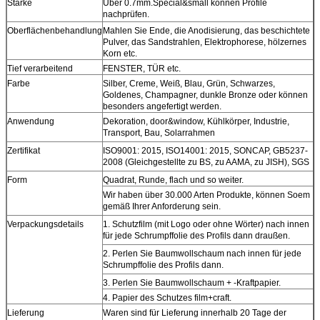
Stärke
Über 0.7mm.Special&small können Profile
nachprüfen.
Oberflächenbehandlung
Mahlen Sie Ende, die Anodisierung, das beschichtete
Pulver, das Sandstrahlen, Elektrophorese, hölzernes
Korn etc.
Tief verarbeitend
FENSTER, TÜR etc.
Farbe
Silber, Creme, Weiß, Blau, Grün, Schwarzes,
Goldenes, Champagner, dunkle Bronze oder können
besonders angefertigt werden.
Anwendung
Dekoration, door&window, Kühlkörper, Industrie,
Transport, Bau, Solarrahmen
Zertifikat
ISO9001: 2015, ISO14001: 2015, SONCAP, GB5237-
2008 (Gleichgestellte zu BS, zu AAMA, zu JISH), SGS
Form
Quadrat, Runde, flach und so weiter.
Wir haben über 30.000 Arten Produkte, können Soem
gemäß Ihrer Anforderung sein.
Verpackungsdetails
1. Schutzfilm (mit Logo oder ohne Wörter) nach innen
für jede Schrumpffolie des Profils dann draußen.
2. Perlen Sie Baumwollschaum nach innen für jede
Schrumpffolie des Profils dann.
3. Perlen Sie Baumwollschaum + -Kraftpapier.
4. Papier des Schutzes film+craft.
Lieferung
Waren sind für Lieferung innerhalb 20 Tage der