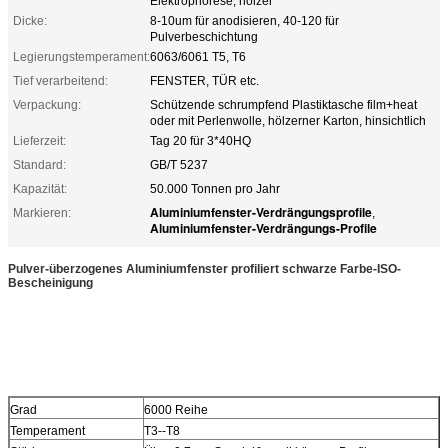
Elektrophorese, hölzer
Dicke:
8-10um für anodisieren, 40-120 für
Pulverbeschichtung
Legierungstemperament:
6063/6061 T5, T6
Tief verarbeitend:
FENSTER, TÜR etc.
Verpackung:
Schützende schrumpfend Plastiktasche film+heat
oder mit Perlenwolle, hölzerner Karton, hinsichtlich
Lieferzeit:
Tag 20 für 3*40HQ
Standard:
GB/T 5237
Kapazität:
50.000 Tonnen pro Jahr
Aluminiumfenster-Verdrängungsprofile
Markieren:
,
Aluminiumfenster-Verdrängungs-Profile
Pulver-überzogenes Aluminiumfenster profiliert schwarze Farbe-ISO-
Bescheinigung
Grad
6000 Reihe
Temperament
T3--T8