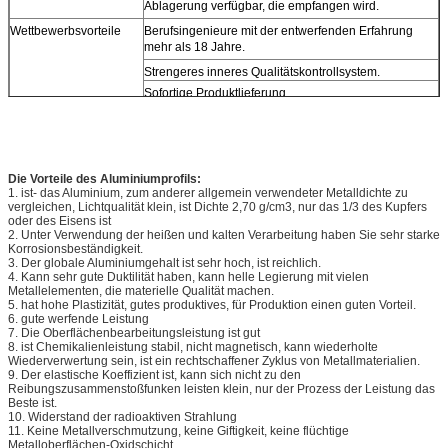
Ablagerung verfügbar, die empfangen wird.
Wettbewerbsvorteile
Berufsingenieure mit der entwerfenden Erfahrung
mehr als 18 Jahre.
Strengeres inneres Qualitätskontrollsystem.
Sofortige Produktlieferung.
Zuverlässige Logistikunterstützung.
Die Vorteile des Aluminiumprofils:
1. ist- das Aluminium, zum anderer allgemein verwendeter Metalldichte zu
vergleichen, Lichtqualität klein, ist Dichte 2,70 g/cm3, nur das 1/3 des Kupfers
oder des Eisens ist
2. Unter Verwendung der heißen und kalten Verarbeitung haben Sie sehr starke
Korrosionsbeständigkeit.
3. Der globale Aluminiumgehalt ist sehr hoch, ist reichlich.
4. Kann sehr gute Duktilität haben, kann helle Legierung mit vielen
Metallelementen, die materielle Qualität machen.
5. hat hohe Plastizität, gutes produktives, für Produktion einen guten Vorteil.
6. gute werfende Leistung
7. Die Oberflächenbearbeitungsleistung ist gut
8. ist Chemikalienleistung stabil, nicht magnetisch, kann wiederholte
Wiederverwertung sein, ist ein rechtschaffener Zyklus von Metallmaterialien.
9. Der elastische Koeffizient ist, kann sich nicht zu den
Reibungszusammenstoßfunken leisten klein, nur der Prozess der Leistung das
Beste ist.
10. Widerstand der radioaktiven Strahlung
11. Keine Metallverschmutzung, keine Giftigkeit, keine flüchtige
Metalloberflächen-Oxidschicht.