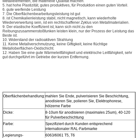
Metallelementen, die materielle Qualität machen.
5. hat hohe Plastizität, gutes produktives, für Produktion einen guten Vorteil.
6. gute werfende Leistung
7. Die Oberflächenbearbeitungsleistung ist gut
8. ist Chemikalienleistung stabil, nicht magnetisch, kann wiederholte
Wiederverwertung sein, ist ein rechtschaffener Zyklus von Metallmaterialien.
9. Der elastische Koeffizient ist, kann sich nicht zu den
Reibungszusammenstoßfunken leisten klein, nur der Prozess der Leistung das
Beste ist.
10. Widerstand der radioaktiven Strahlung
11. Keine Metallverschmutzung, keine Giftigkeit, keine flüchtige
Metalloberflächen-Oxidschicht.
12. Haben Sie eine gute Wärmeleitfähigkeit und elektrische Leitfähigkeit, sehr
gut durchgeführt im Getriebe der kurzen Entfernung.
Oberflächenbehandlung:
mahlen Sie Ende, pulverisieren Sie Beschichtung,
anodisieren Sie, polieren Sie, Elektrophorese,
hölzerne Farbe
Dicke:
8-10um für anodisieren (maximales 25um), 40-120
für Pulverbeschichtung
Farbe:
Spezifiziert durch Kunden entsprechend
internationaler RAL-Farbmarke
Legierungs-
6063/6061 T5, T6