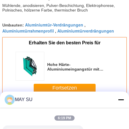
Mühlende, anodisieren, Pulver-Beschichtung, Elektrophorese,
Polnisches, hölzerne Farbe, thermischer Bruch
Aluminiumtür-Verdrängungen
Umbauten:
,
Aluminiumtürrahmenprofil
Aluminiumtürverdrängungen
,
Erhalten Sie den besten Preis für
Hohe Härte-
Aluminiumeingangstür mit
fliegengitter-Verdrängungs-
Antikorrosions-
Mühlendoberfläche
Fortsetzen
MAY SU
Aluminiumtür-Profil
Mehr
6:19 PM