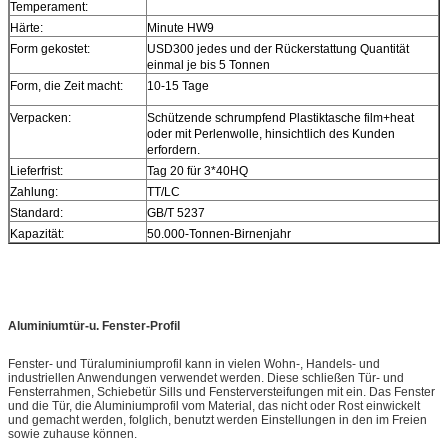
Temperament:
Härte:
Minute HW9
Form gekostet:
USD300 jedes und der Rückerstattung Quantität
einmal je bis 5 Tonnen
Form, die Zeit macht:
10-15 Tage
Verpacken:
Schützende schrumpfend Plastiktasche film+heat
oder mit Perlenwolle, hinsichtlich des Kunden
erfordern.
Lieferfrist:
Tag 20 für 3*40HQ
Zahlung:
TT/LC
Standard:
GB/T 5237
Kapazität:
50.000-Tonnen-Birnenjahr
Aluminiumtür-u. Fenster-Profil
Fenster- und Türaluminiumprofil kann in vielen Wohn-, Handels- und
industriellen Anwendungen verwendet werden. Diese schließen Tür- und
Fensterrahmen, Schiebetür Sills und Fensterversteifungen mit ein. Das Fenster
und die Tür, die Aluminiumprofil vom Material, das nicht oder Rost einwickelt
und gemacht werden, folglich, benutzt werden Einstellungen in den im Freien
sowie zuhause können.