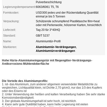
Pulverbeschichtung
Legierungstemperament:
6063/6061 T5, T6
Formkosten:
USD300 jedes und der Rückerstattung Quantität
einmal je bis 5 Tonnen
Verpackung:
Schützende schrumpfend Plastiktasche film+heat
oder mit Perlenwolle, hölzerner Karton, hinsichtlich
Lieferzeit:
Tag 20 für 3*40HQ
Standard:
GB/T 5237
Name:
Aluminiumtür-Profil
Aluminiumtür-Verdrängungen
Markieren:
,
Aluminiumtürverdrängungen
Hohe Härte-Aluminiumeingangstür mit fliegengitter-Verdrängungs-
Antikorrosions-Mühlendoberfläche
Die Vorteile des Aluminiumprofils:
1. ist- das Aluminium, zum anderer allgemein verwendeter Metalldichte zu
vergleichen, Lichtqualität klein, ist Dichte 2,70 g/cm3, nur das 1/3 des Kupfers
oder des Eisens ist
2. Unter Verwendung der heißen und kalten Verarbeitung haben Sie sehr starke
Korrosionsbeständigkeit.
3. Der globale Aluminiumgehalt ist sehr hoch, ist reichlich.
4. Kann sehr gute Duktilität haben, kann helle Legierung mit vielen