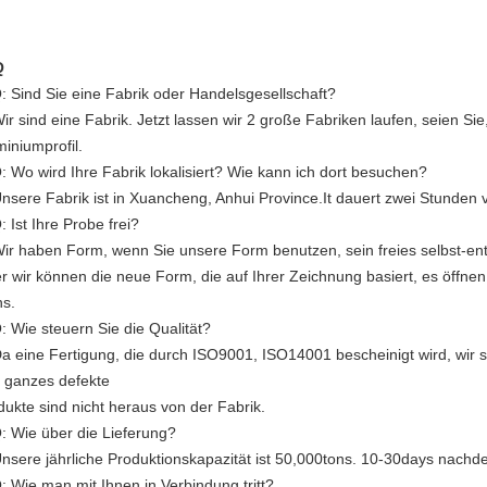
Q
Q: Sind Sie eine Fabrik oder Handelsgesellschaft?
Wir sind eine Fabrik. Jetzt lassen wir 2 große Fabriken laufen, seien S
miniumprofil.
Q: Wo wird Ihre Fabrik lokalisiert? Wie kann ich dort besuchen?
Unsere Fabrik ist in Xuancheng, Anhui Province.It dauert zwei Stunde
: Ist Ihre Probe frei?
Wir haben Form, wenn Sie unsere Form benutzen, sein freies selbst-en
r wir können die neue Form, die auf Ihrer Zeichnung basiert, es öffnen s
ns.
Q: Wie steuern Sie die Qualität?
Da eine Fertigung, die durch ISO9001, ISO14001 bescheinigt wird, wir 
 ganzes defekte
dukte sind nicht heraus von der Fabrik.
Q: Wie über die Lieferung?
Unsere jährliche Produktionskapazität ist 50,000tons. 10-30days nachd
Q: Wie man mit Ihnen in Verbindung tritt?