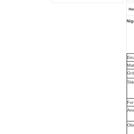
He
Nig
Einz
Mat
Grö
Stä
Fo
An
Obe