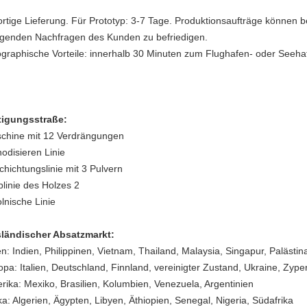
ortige Lieferung. Für Prototyp: 3-7 Tage. Produktionsaufträge können 
ngenden Nachfragen des Kunden zu befriedigen.
graphische Vorteile: innerhalb 30 Minuten zum Flughafen- oder Seeha
tigungsstraße:
chine mit 12 Verdrängungen
nodisieren Linie
chichtungslinie mit 3 Pulvern
blinie des Holzes 2
lnische Linie
ländischer Absatzmarkt:
en: Indien, Philippinen, Vietnam, Thailand, Malaysia, Singapur, Palästin
opa: Italien, Deutschland, Finnland, vereinigter Zustand, Ukraine, Zype
rika: Mexiko, Brasilien, Kolumbien, Venezuela, Argentinien
ka: Algerien, Ägypten, Libyen, Äthiopien, Senegal, Nigeria, Südafrika