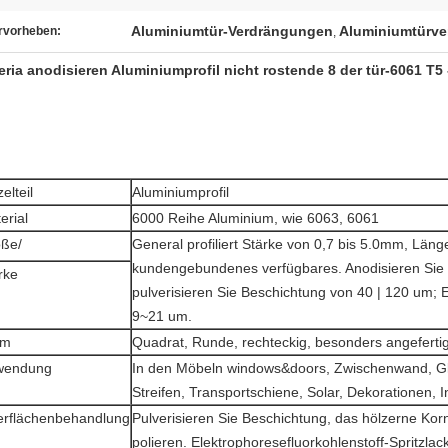
Aluminiumtür-Verdrängungen
Aluminiumtürv
rvorheben:
,
eria anodisieren Aluminiumprofil nicht rostende 8 der tür-6061 T5
elteil
Aluminiumprofil
erial
6000 Reihe Aluminium, wie 6063, 6061
ße/
General profiliert Stärke von 0,7 bis 5.0mm, Lä
kundengebundenes verfügbares. Anodisieren Sie
rke
pulverisieren Sie Beschichtung von 40 | 120 um; 
9~21 um.
rm
Quadrat, Runde, rechteckig, besonders angefertig
wendung
In den Möbeln windows&doors, Zwischenwand, G
Streifen, Transportschiene, Solar, Dekorationen, I
rflächenbehandlung
Pulverisieren Sie Beschichtung, das hölzerne Korn
polieren. Elektrophoresefluorkohlenstoff-Spritzlac