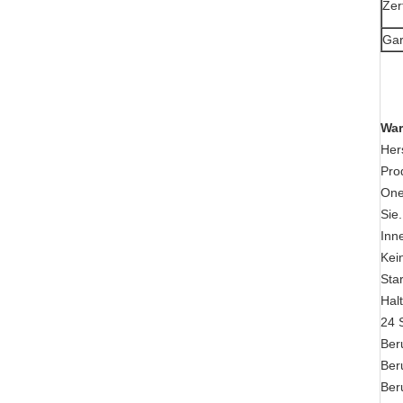
Zer
Gar
War
Her
Pro
One
Sie.
Inn
Kei
Sta
Hal
24 
Ber
Ber
Ber