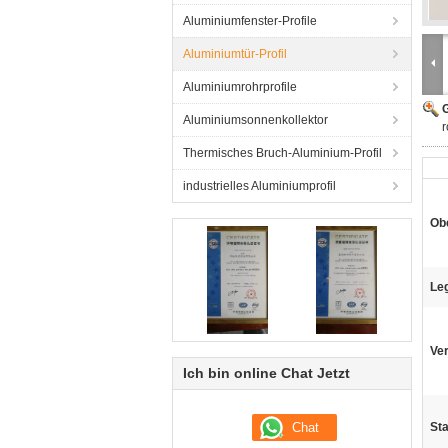
Aluminiumfenster-Profile
Aluminiumtür-Profil
Aluminiumrohrprofile
G
Aluminiumsonnenkollektor
r
Thermisches Bruch-Aluminium-Profil
industrielles Aluminiumprofil
Ob
Le
Ve
Ich bin online Chat Jetzt
St