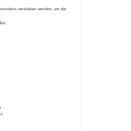
besonders vereinbart werden, um die
fen.
a
rn