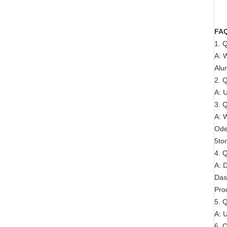
FA
1. 
A: 
Alu
2. 
A: 
3. Q
A: 
Ode
5to
4. 
A: 
Das
Pro
5. 
A: 
6. 