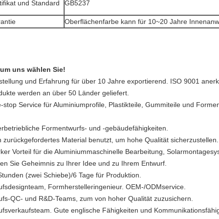
tifikat und Standard
GB5237
antie
Oberflächenfarbe kann für 10~20 Jahre Innenanwe
um uns wählen Sie!
stellung und Erfahrung für über 10 Jahre exportierend. ISO 9001 anerk
dukte werden an über 50 Länder geliefert.
-stop Service für Aluminiumprofile, Plastikteile, Gummiteile und Forme
erbetriebliche Formentwurfs- und -gebäudefähigkeiten.
n zurückgefordertes Material benutzt, um hohe Qualität sicherzustellen.
rker Vorteil für die Aluminiummaschinelle Bearbeitung, Solarmontagesy
ten Sie Geheimnis zu Ihrer Idee und zu Ihrem Entwurf.
Stunden (zwei Schiebe)/6 Tage für Produktion.
ufsdesignteam, Formherstelleringenieur. OEM-/ODMservice.
ufs-QC- und R&D-Teams, zum von hoher Qualität zuzusichern.
ufsverkaufsteam. Gute englische Fähigkeiten und Kommunikationsfähig