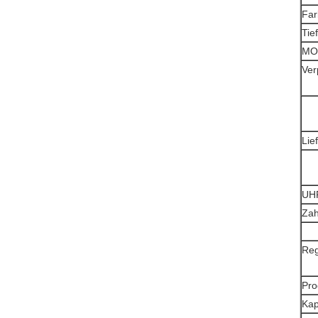
Far
Tie
MO
Ver
Lief
UH
Zah
Reg
Pro
Kap