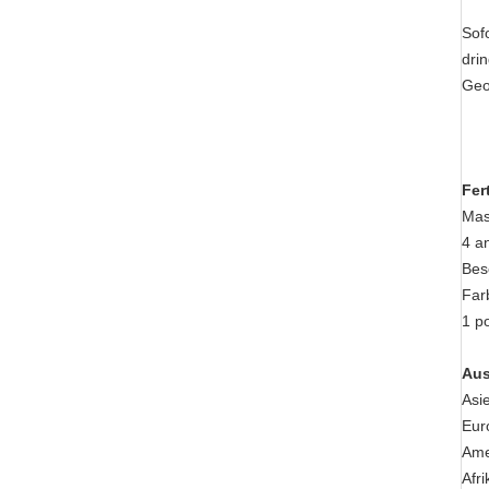
Sof
dri
Geo
Fer
Mas
4 a
Bes
Far
1 po
Aus
Asi
Eur
Ame
Afri