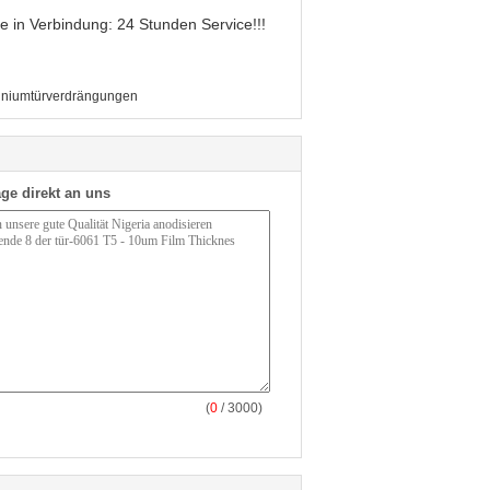
tte in Verbindung: 24 Stunden Service!!!
iniumtürverdrängungen
ge direkt an uns
(
0
/ 3000)