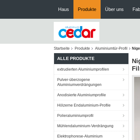
Haus
Produkte
Über uns
Fab
Startseite
Produkte
Aluminiumtür-Profil
Nige
ALLE PRODUKTE
Ni
Fi
extrudierten Aluminiumprofilen
Pulver-überzogene
Aluminiumverdrängungen
Anodisierte Aluminiumprofile
Hölzerne Endaluminium-Profile
Polieraluminiumprofil
Mühlendaluminium-Verdrängung
Elektrophorese-Aluminium