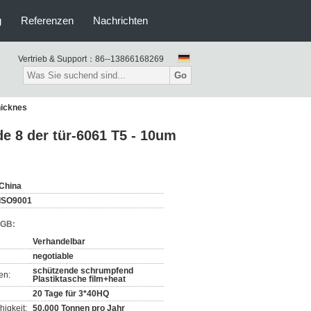
g
Referenzen
Nachrichten
Vertrieb & Support：
86--13866168269
Go
hicknes
de 8 der tür-6061 T5 - 10um
China
ISO9001
AGB:
Verhandelbar
negotiable
schützende schrumpfend
en:
Plastiktasche film+heat
20 Tage für 3*40HQ
igkeit:
50.000 Tonnen pro Jahr