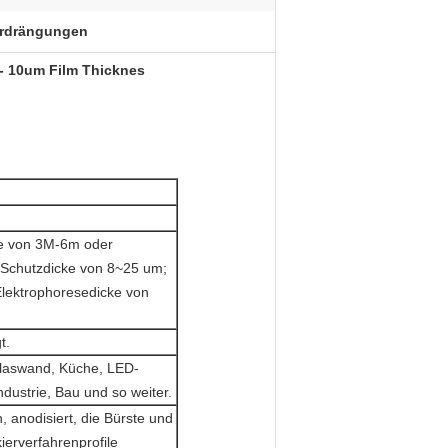
erdrängungen
 - 10um Film Thicknes
nge von 3M-6m oder
 Schutzdicke von 8~25 um;
Elektrophoresedicke von
t.
laswand, Küche, LED-
ndustrie, Bau und so weiter.
, anodisiert, die Bürste und
kierverfahrenprofile