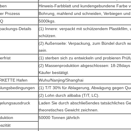
ben
Hinweis-Farbblatt und kundengebundene Farbe v
fer Prozess
Bohrung, mahlend und schneiden, Verbiegen un
Q
5000kgs.
packungs-Details
(1) Innere: verpackt mit schützendem Plastikfilm,
schützen.
(2) Außenseite: Verpackung, zum Bündel durch wa
sein.
erfrist
(1) sterben sich zu entwickeln und probieren Prüf
(2) Massenproduktion abgeschlossen: 18-28days
Käufer bestätigt.
RKETTE Hafen
Wuhu/Nanjing/Shanghai
lungsbedingungen
(1) T/T 30% für Ablagerung, Abwägung gegen Que
(2) Lohn durch alibaba (T/T, LC).
elungsausdruck
Laden Sie durch abschließendes tatsächliches Ge
theoretisches Gewicht zeichnen.
duktion
50000 Tonnen jährlich
azität