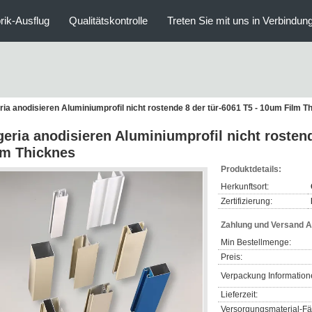
rik-Ausflug
Qualitätskontrolle
Treten Sie mit uns in Verbindun
ria anodisieren Aluminiumprofil nicht rostende 8 der tür-6061 T5 - 10um Film T
geria anodisieren Aluminiumprofil nicht rosten
lm Thicknes
Produktdetails:
Herkunftsort:
Zertifizierung:
Zahlung und Versand 
Min Bestellmenge:
Preis:
Verpackung Information
Lieferzeit:
Versorgungsmaterial-Fäh