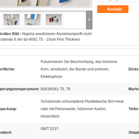
Kontakt
roßes Bild :
Nigeria anodisieren Aluminiumprofil nicht
ostende 8 der tür-6061 T5 - 10um Film Thicknes
Pulverisieren Sie Beschichtung, das hölzerne
erfläche:
Korn, anodisiert, die Bürste und polieren.
Dicke
Elektrophore
gierungstemperament:
6063/6061 T5, T6
Markt
Schützende schrumpfend Plastiktasche film+heat
rpackung:
oder mit Perlenwolle, hölzerner Karton,
Tiefe
hinsichtlich
GB/T 5237
andard:
Shape