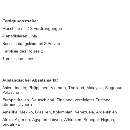
Qualitätskontrolle
1. Inspektion am Standort. 2. Inspektion bevor dem
Versenden. 3. Prüfmaschine.
Normale Auftrags-
1.Conform die Zeichnungen, die Farben und der
Reihenfolge
Preis;
Fertigungsstraße:
2.Pay die Formgebühr und -wir beginnen, Formen zu
Maschine mit 12 Verdrängungen
machen;
4 anodisieren Linie
3.We schicken Ihnen für Ihre Bestätigung Proben;
4.Make die Zahlung von 30% Ablagerung, beginnen
Beschichtungslinie mit 3 Pulvern
wir Produktion;
Farblinie des Holzes 2
Zahlungsbedingung
T/T, L/C am Anblick.
1 polnische Linie
Ausländischer Absatzmarkt:
Asien: Indien, Philippinen, Vietnam, Thailand, Malaysia, Singapur,
Palästina
Europa: Italien, Deutschland, Finnland, vereinigter Zustand,
Ukraine, Zypern
Amerika: Mexiko, Brasilien, Kolumbien, Venezuela, Argentinien
Afrika: Algerien, Ägypten, Libyen, Äthiopien, Senegal, Nigeria,
Südafrika