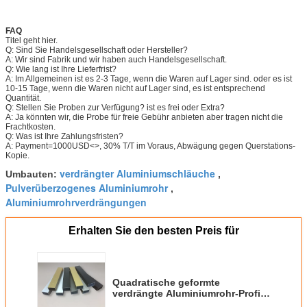
FAQ
Titel geht hier.
Q: Sind Sie Handelsgesellschaft oder Hersteller?
A: Wir sind Fabrik und wir haben auch Handelsgesellschaft.
Q: Wie lang ist Ihre Lieferfrist?
A: Im Allgemeinen ist es 2-3 Tage, wenn die Waren auf Lager sind. oder es ist
10-15 Tage, wenn die Waren nicht auf Lager sind, es ist entsprechend
Quantität.
Q: Stellen Sie Proben zur Verfügung? ist es frei oder Extra?
A: Ja könnten wir, die Probe für freie Gebühr anbieten aber tragen nicht die
Frachtkosten.
Q: Was ist Ihre Zahlungsfristen?
A: Payment=1000USD<>, 30% T/T im Voraus, Abwägung gegen Querstations-
Kopie.
verdrängter Aluminiumschläuche
Umbauten:
,
Pulverüberzogenes Aluminiumrohr
,
Aluminiumrohrverdrängungen
Erhalten Sie den besten Preis für
Quadratische geformte
verdrängte Aluminiumrohr-Profile
mit Standard GB/T 5237