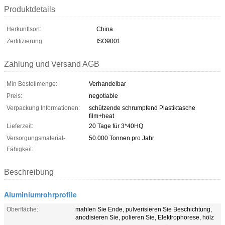
Produktdetails
Herkunftsort:
China
Zertifizierung:
ISO9001
Zahlung und Versand AGB
Min Bestellmenge:
Verhandelbar
Preis:
negotiable
Verpackung Informationen:
schützende schrumpfend Plastiktasche
film+heat
Lieferzeit:
20 Tage für 3*40HQ
Versorgungsmaterial-
50.000 Tonnen pro Jahr
Fähigkeit:
Beschreibung
Aluminiumrohrprofile
Oberfläche:
mahlen Sie Ende, pulverisieren Sie Beschichtung,
anodisieren Sie, polieren Sie, Elektrophorese, hölz