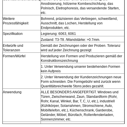
Anodisierung, hölzerne Kornbeschichtung, das
Polnisch, Eletrophoresis, das versandende Starten,
etc.
Weitere
Bohrend, präzisieren das Verbiegen, schweißend,
Prozessfähigkeit
Ausschnitt, das Lochen, Herstellung von
Endprodukten, etc.
Spezifikation
Legierung: 6063, 6061
Zustand: T3-T8. /Wandstärke: >0.7mm.
Entwürfe und
Gemäß der Zeichnungen oder der Proben. Toleranz
Toleranzen
wird auf jeder Zeichnung gezeigt
Formen/Würfel
Herstellung von Formen und Produzieren gemäß der
Konstruktionszeichnung
1. Unter Verwendung unserer bestehenden Formen
kein Aufpreis
2. Unter Verwendung der Kundenzeichnungen neue
Form schneiden. Die Formgebühr wird zurück wenn
Quantitätsreichweite 5tons jedes gezahlt.
Anwendung
ALLE BESONDERS ANGEFERTIGT. Windows und
Türen, Zwischenwand, Zaun, Standardform (Rohr,
Rohr, Kanal, Winkel, Bar, T, C, U, etc.), industriell
(Kühlkörper, Solarrahmen, Stromschiene, Auto,
Mobiltelefon, etc.), Küchenschrank, Garderobe,
Geländer, Möbel, Bürofach, Rollenfensterladen,
Sonnenzimmer, etc.
Zertifikat
ISO9001, ISO14001