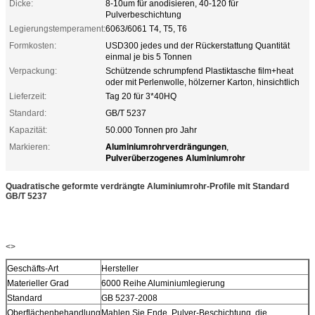
Dicke:
8-10um für anodisieren, 40-120 für
Pulverbeschichtung
Legierungstemperament:
6063/6061 T4, T5, T6
Formkosten:
USD300 jedes und der Rückerstattung Quantität
einmal je bis 5 Tonnen
Verpackung:
Schützende schrumpfend Plastiktasche film+heat
oder mit Perlenwolle, hölzerner Karton, hinsichtlich
Lieferzeit:
Tag 20 für 3*40HQ
Standard:
GB/T 5237
Kapazität:
50.000 Tonnen pro Jahr
Aluminiumrohrverdrängungen
Markieren:
,
Pulverüberzogenes Aluminiumrohr
Quadratische geformte verdrängte Aluminiumrohr-Profile mit Standard
GB/T 5237
<>
Geschäfts-Art
Hersteller
Materieller Grad
6000 Reihe Aluminiumlegierung
Standard
GB 5237-2008
Oberflächenbehandlung
Mahlen Sie Ende, Pulver-Beschichtung, die