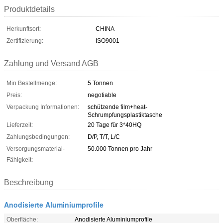
Produktdetails
Herkunftsort:
CHINA
Zertifizierung:
ISO9001
Zahlung und Versand AGB
Min Bestellmenge:
5 Tonnen
Preis:
negotiable
Verpackung Informationen:
schützende film+heat-
Schrumpfungsplastiktasche
Lieferzeit:
20 Tage für 3*40HQ
Zahlungsbedingungen:
D/P, T/T, L/C
Versorgungsmaterial-
50.000 Tonnen pro Jahr
Fähigkeit:
Beschreibung
Anodisierte Aluminiumprofile
Oberfläche:
Anodisierte Aluminiumprofile