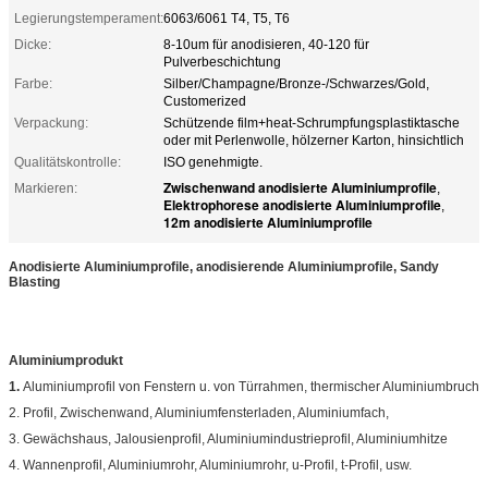
Legierungstemperament:
6063/6061 T4, T5, T6
Dicke:
8-10um für anodisieren, 40-120 für
Pulverbeschichtung
Farbe:
Silber/Champagne/Bronze-/Schwarzes/Gold,
Customerized
Verpackung:
Schützende film+heat-Schrumpfungsplastiktasche
oder mit Perlenwolle, hölzerner Karton, hinsichtlich
Qualitätskontrolle:
ISO genehmigte.
Zwischenwand anodisierte Aluminiumprofile
Markieren:
,
Elektrophorese anodisierte Aluminiumprofile
,
12m anodisierte Aluminiumprofile
Anodisierte Aluminiumprofile, anodisierende Aluminiumprofile, Sandy
Blasting
Aluminiumprodukt
1.
Aluminiumprofil von Fenstern u. von Türrahmen, thermischer Aluminiumbruch
2. Profil, Zwischenwand, Aluminiumfensterladen, Aluminiumfach,
3. Gewächshaus, Jalousienprofil, Aluminiumindustrieprofil, Aluminiumhitze
4. Wannenprofil, Aluminiumrohr, Aluminiumrohr, u-Profil, t-Profil, usw.