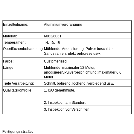
Einzelteilname:
Aluminiumverdrängung
Material:
6063/6061
Temperament:
T4, T5, T6
Oberflächenbehandlung:
Mühlende, Anodisierung, Pulver beschichtet,
Sandstrahlen, Elektrophorese usw.
Farbe:
Customerized
Länge:
Mühlende: maximaler 12 Meter,
anodisieren/Pulverbeschichtung: maximaler 6,6
Meter
Tiefe Verarbeitung:
Schnitt, bohrend, lochend, verbiegend usw.
Qualitätskontrolle:
1. ISO genehmigte.
2. Inspektion am Standort.
3. Inspektion vor Verschiffen.
4. Prüfmaschine.
Fertigungsstraße: