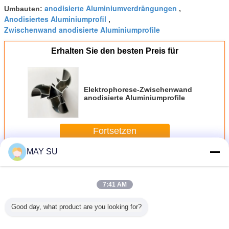
anodisierte Aluminiumverdrängungen
Umbauten:
,
Anodisiertes Aluminiumprofil
,
Zwischenwand anodisierte Aluminiumprofile
Erhalten Sie den besten Preis für
Elektrophorese-Zwischenwand
anodisierte Aluminiumprofile
Fortsetzen
MAY SU
Anodisierte Aluminiumprofile
Mehr
7:41 AM
Good day, what product are you looking for?
prengte
Fenster und
Verdrängung, die
Das Sandstrahlen
Kundenspe
isierten
Türrahmen-
anodisierten
des Pulvers
Farbe 6