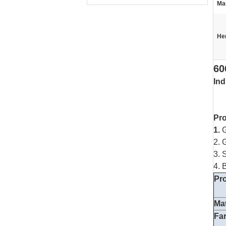
Ma
He
60
Ind
Pr
1.
G
2. 
3. 
4. 
Pr
Mat
Fa