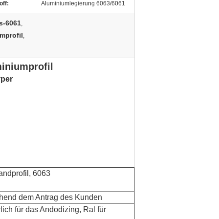
off:
Aluminiumlegierung 6063/6061
gs-6061
,
mprofil
,
iniumprofil
rper
dprofil, 6063
chend dem Antrag des Kunden
ich für das Andodizing, Ral für