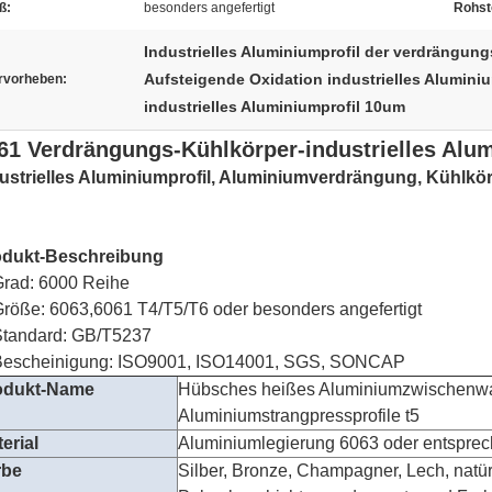
ß:
besonders angefertigt
Rohst
Industrielles Aluminiumprofil der verdrängun
Aufsteigende Oxidation industrielles Aluminiu
rvorheben:
industrielles Aluminiumprofil 10um
61 Verdrängungs-Kühlkörper-industrielles Alum
ustrielles Aluminiumprofil, Aluminiumverdrängung, Kühlkö
odukt-Beschreibung
rad: 6000 Reihe
Größe: 6063,6061 T4/T5/T6 oder besonders angefertigt
Standard: GB/T5237
Bescheinigung: ISO9001, ISO14001, SGS, SONCAP
odukt-Name
Hübsches heißes Aluminiumzwischenwan
Aluminiumstrangpressprofile t5
erial
Aluminiumlegierung 6063 oder entspre
rbe
Silber, Bronze, Champagner, Lech, natürl