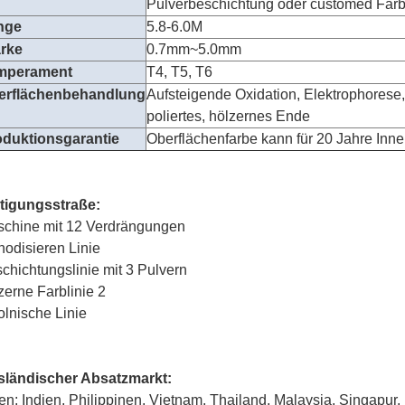
Pulverbeschichtung oder customed Far
nge
5.8-6.0M
ärke
0.7mm~5.0mm
mperament
T4, T5, T6
erflächenbehandlung
Aufsteigende Oxidation, Elektrophorese,
poliertes, hölzernes Ende
oduktionsgarantie
Oberflächenfarbe kann für 20 Jahre Inn
tigungsstraße:
chine mit 12 Verdrängungen
nodisieren Linie
chichtungslinie mit 3 Pulvern
zerne Farblinie 2
olnische Linie
ländischer Absatzmarkt:
en: Indien, Philippinen, Vietnam, Thailand, Malaysia, Singapur,