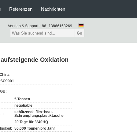
g
Referenzen
Nachrichten
Vertrieb & Support：
86--13866168269
Go
-aufsteigende Oxidation
China
ISO9001
AGB:
5 Tonnen
negotiable
schützende film+heat-
en:
Schrumpfungsplastiktasche
20 Tage für 3*40HQ
igkeit:
50.000 Tonnen pro Jahr