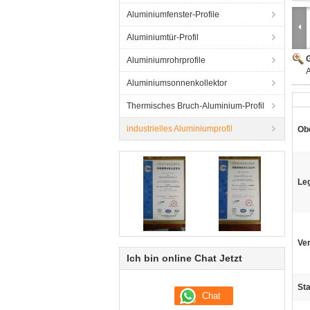
Aluminiumfenster-Profile
Aluminiumtür-Profil
G
Aluminiumrohrprofile
A
Aluminiumsonnenkollektor
Thermisches Bruch-Aluminium-Profil
industrielles Aluminiumprofil
Ob
Le
Ve
Ich bin online Chat Jetzt
St