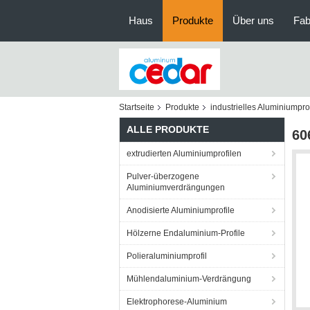
Haus
Produkte
Über uns
Fab
Startseite
Produkte
industrielles Aluminiumprof
ALLE PRODUKTE
60
extrudierten Aluminiumprofilen
Pulver-überzogene
Aluminiumverdrängungen
Anodisierte Aluminiumprofile
Hölzerne Endaluminium-Profile
Polieraluminiumprofil
Mühlendaluminium-Verdrängung
Elektrophorese-Aluminium