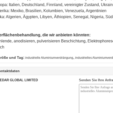
opa: Italien, Deutschland, Finnland, vereinigter Zustand, Ukrai
rika: Mexiko, Brasilien, Kolumbien, Venezuela, Argentinien
ika: Algerien, Ägypten, Libyen, Äthiopien, Senegal, Nigeria, Süd
rflächenbehandlung, die wir anbieten könnten:
lende, anodisieren, pulverisieren Beschichtung, Elektrophores
uch
,
röße und Tag:
industrielle Aluminiumverdrängung
industrielles Aluminiumver
ontaktdaten
EDAR GLOBAL LIMITED
Senden Sie Ihre Anfra