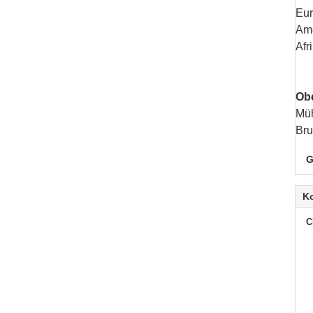
Eur
Ame
Afr
Obe
Müh
Br
G
K
C