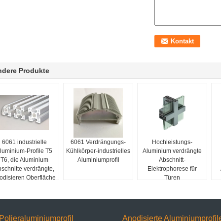
ndere Produkte
6061 industrielle
6061 Verdrängungs-
Hochleistungs-
luminium-Profile T5
Kühlkörper-industrielles
Aluminium verdrängte
T6, die Aluminium
Aluminiumprofil
Abschnitt-
schnitte verdrängte,
Elektrophorese für
odisieren Oberfläche
Türen
Polieraluminiumprofil
Anodisierte Aluminiumprofil