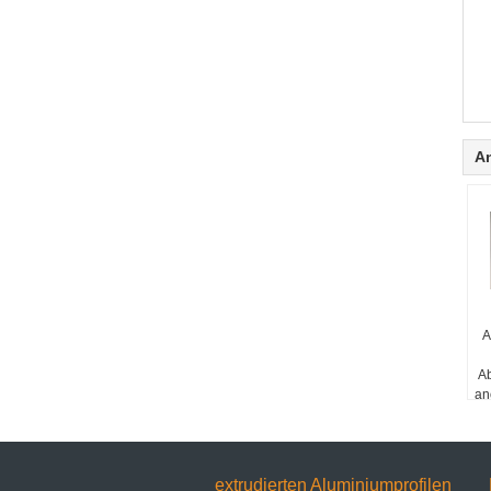
A
A
Ab
an
extrudierten Aluminiumprofilen