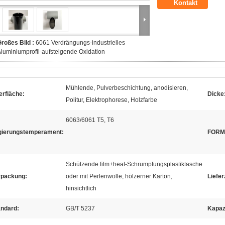
Kontakt
roßes Bild :
6061 Verdrängungs-industrielles
luminiumprofil-aufsteigende Oxidation
Mühlende, Pulverbeschichtung, anodisieren,
erfläche:
Dicke
Politur, Elektrophorese, Holzfarbe
6063/6061 T5, T6
gierungstemperament:
FORM
Schützende film+heat-Schrumpfungsplastiktasche
rpackung:
oder mit Perlenwolle, hölzerner Karton,
Liefer
hinsichtlich
andard:
GB/T 5237
Kapazi