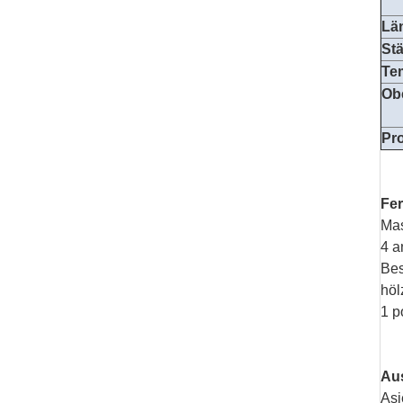
Lä
St
Te
Ob
Pr
Fer
Mas
4 a
Bes
höl
1 p
Aus
Asi