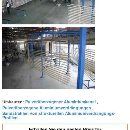
Pulverüberzogener Aluminiumkanal
Umbauten:
,
Pulverüberzogene Aluminiumverdrängungen
,
Sandstrahlen von strukturellen Aluminiumverdrängungs-
Profilen
Erhalten Sie den besten Preis für