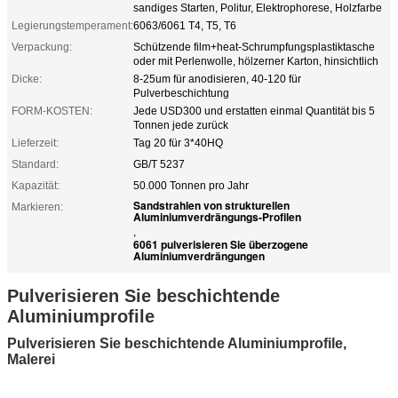
sandiges Starten, Politur, Elektrophorese, Holzfarbe
Legierungstemperament:
6063/6061 T4, T5, T6
Verpackung:
Schützende film+heat-Schrumpfungsplastiktasche
oder mit Perlenwolle, hölzerner Karton, hinsichtlich
Dicke:
8-25um für anodisieren, 40-120 für
Pulverbeschichtung
FORM-KOSTEN:
Jede USD300 und erstatten einmal Quantität bis 5
Tonnen jede zurück
Lieferzeit:
Tag 20 für 3*40HQ
Standard:
GB/T 5237
Kapazität:
50.000 Tonnen pro Jahr
Sandstrahlen von strukturellen
Markieren:
Aluminiumverdrängungs-Profilen
,
6061 pulverisieren Sie überzogene
Aluminiumverdrängungen
Pulverisieren Sie beschichtende
Aluminiumprofile
Pulverisieren Sie beschichtende Aluminiumprofile,
Malerei