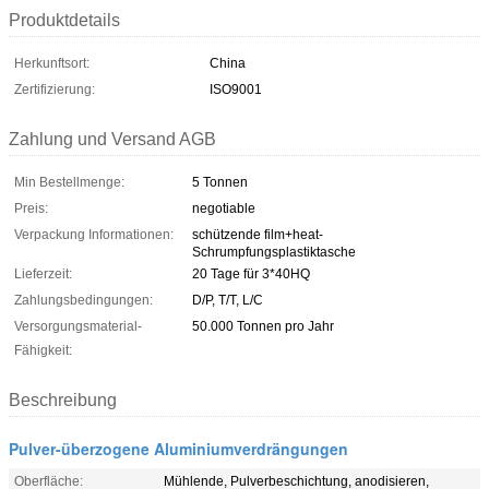
Produktdetails
Herkunftsort:
China
Zertifizierung:
ISO9001
Zahlung und Versand AGB
Min Bestellmenge:
5 Tonnen
Preis:
negotiable
Verpackung Informationen:
schützende film+heat-
Schrumpfungsplastiktasche
Lieferzeit:
20 Tage für 3*40HQ
Zahlungsbedingungen:
D/P, T/T, L/C
Versorgungsmaterial-
50.000 Tonnen pro Jahr
Fähigkeit:
Beschreibung
Pulver-überzogene Aluminiumverdrängungen
Oberfläche:
Mühlende, Pulverbeschichtung, anodisieren,