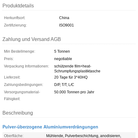
Produktdetails
Herkunftsort:
China
Zertifizierung:
ISO9001
Zahlung und Versand AGB
Min Bestellmenge:
5 Tonnen
Preis:
negotiable
Verpackung Informationen:
schützende film+heat-
Schrumpfungsplastiktasche
Lieferzeit:
20 Tage für 3*40HQ
Zahlungsbedingungen:
D/P, T/T, L/C
Versorgungsmaterial-
50.000 Tonnen pro Jahr
Fähigkeit:
Beschreibung
Pulver-überzogene Aluminiumverdrängungen
Oberfläche:
Mühlende, Pulverbeschichtung, anodisieren,