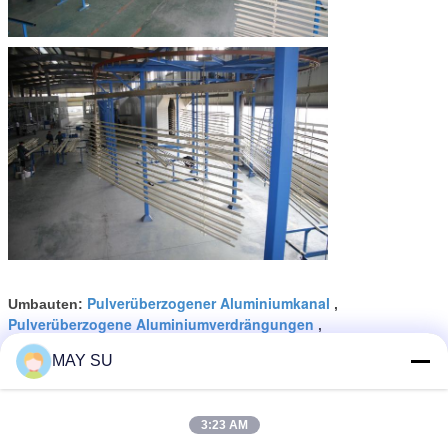
Pulverüberzogener Aluminiumkanal
Umbauten:
,
Pulverüberzogene Aluminiumverdrängungen
,
Strukturelle Aluminiumprofile sandstrahlend
MAY SU
Erhalten Sie den besten Preis für
3:23 AM