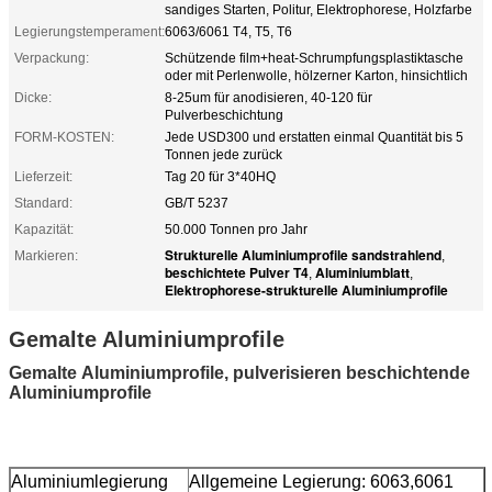
sandiges Starten, Politur, Elektrophorese, Holzfarbe
Legierungstemperament:
6063/6061 T4, T5, T6
Verpackung:
Schützende film+heat-Schrumpfungsplastiktasche
oder mit Perlenwolle, hölzerner Karton, hinsichtlich
Dicke:
8-25um für anodisieren, 40-120 für
Pulverbeschichtung
FORM-KOSTEN:
Jede USD300 und erstatten einmal Quantität bis 5
Tonnen jede zurück
Lieferzeit:
Tag 20 für 3*40HQ
Standard:
GB/T 5237
Kapazität:
50.000 Tonnen pro Jahr
Strukturelle Aluminiumprofile sandstrahlend
Markieren:
,
beschichtete Pulver T4
Aluminiumblatt
,
,
Elektrophorese-strukturelle Aluminiumprofile
Gemalte Aluminiumprofile
Gemalte Aluminiumprofile, pulverisieren beschichtende
Aluminiumprofile
Aluminiumlegierung
Allgemeine Legierung: 6063,6061