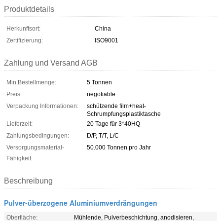
Produktdetails
Herkunftsort:
China
Zertifizierung:
ISO9001
Zahlung und Versand AGB
Min Bestellmenge:
5 Tonnen
Preis:
negotiable
Verpackung Informationen:
schützende film+heat-
Schrumpfungsplastiktasche
Lieferzeit:
20 Tage für 3*40HQ
Zahlungsbedingungen:
D/P, T/T, L/C
Versorgungsmaterial-
50.000 Tonnen pro Jahr
Fähigkeit:
Beschreibung
Pulver-überzogene Aluminiumverdrängungen
Oberfläche:
Mühlende, Pulverbeschichtung, anodisieren,