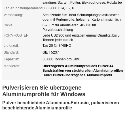
sandiges Starten, Politur, Elektrophorese, Holzfarbe
Legierungstemperament:
6063/6061 T4, T5, T6
Verpackung:
Schützende film+heat-Schrumpfungsplastiktasche
oder mit Perlenwolle, hölzerner Karton, hinsichtlich
Dicke:
8-25um für anodisieren, 40-120 für
Pulverbeschichtung
FORM-KOSTEN:
Jede USD300 und erstatten einmal Quantität bis 5
Tonnen jede zurück
Lieferzeit:
Tag 20 für 3*40HQ
Standard:
GB/T 5237
Kapazität:
50.000 Tonnen pro Jahr
Überzogenes Aluminiumprofil des Pulver-T4
Markieren:
,
Sandstrahlen von strukturellen Aluminiumprofilen
6061 Pulver-überzogenes Aluminiumprofil
,
Pulverisieren Sie überzogene
Aluminiumprofile für Windows
Pulver beschichtete Aluminium-Extrusio,
pulverisieren
beschichtende Aluminiumprofile