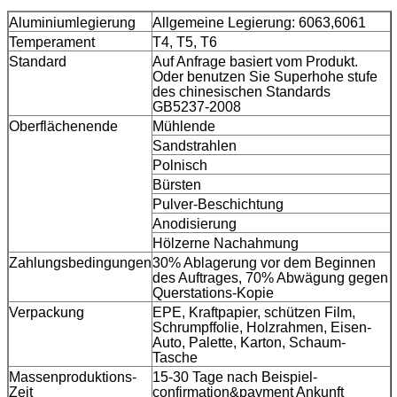
Aluminiumlegierung
Allgemeine Legierung: 6063,6061
Temperament
T4, T5, T6
Standard
Auf Anfrage basiert vom Produkt.
Oder benutzen Sie Superhohe stufe
des chinesischen Standards
GB5237-2008
Oberflächenende
Mühlende
Sandstrahlen
Polnisch
Bürsten
Pulver-Beschichtung
Anodisierung
Hölzerne Nachahmung
Zahlungsbedingungen
30% Ablagerung vor dem Beginnen
des Auftrages, 70% Abwägung gegen
Querstations-Kopie
Verpackung
EPE, Kraftpapier, schützen Film,
Schrumpffolie, Holzrahmen, Eisen-
Auto, Palette, Karton, Schaum-
Tasche
Massenproduktions-
15-30 Tage nach Beispiel-
Zeit
confirmation&payment Ankunft