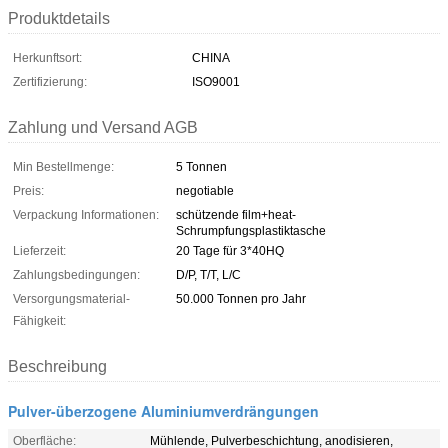
Produktdetails
Herkunftsort:
CHINA
Zertifizierung:
ISO9001
Zahlung und Versand AGB
Min Bestellmenge:
5 Tonnen
Preis:
negotiable
Verpackung Informationen:
schützende film+heat-
Schrumpfungsplastiktasche
Lieferzeit:
20 Tage für 3*40HQ
Zahlungsbedingungen:
D/P, T/T, L/C
Versorgungsmaterial-
50.000 Tonnen pro Jahr
Fähigkeit:
Beschreibung
Pulver-überzogene Aluminiumverdrängungen
Oberfläche:
Mühlende, Pulverbeschichtung, anodisieren,