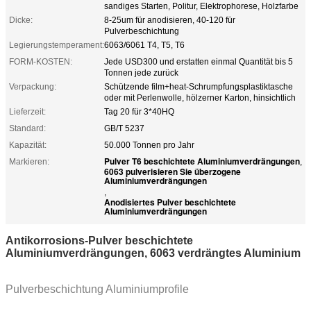
sandiges Starten, Politur, Elektrophorese, Holzfarbe
Dicke:
8-25um für anodisieren, 40-120 für
Pulverbeschichtung
Legierungstemperament:
6063/6061 T4, T5, T6
FORM-KOSTEN:
Jede USD300 und erstatten einmal Quantität bis 5
Tonnen jede zurück
Verpackung:
Schützende film+heat-Schrumpfungsplastiktasche
oder mit Perlenwolle, hölzerner Karton, hinsichtlich
Lieferzeit:
Tag 20 für 3*40HQ
Standard:
GB/T 5237
Kapazität:
50.000 Tonnen pro Jahr
Pulver T6 beschichtete Aluminiumverdrängungen
Markieren:
,
6063 pulverisieren Sie überzogene
Aluminiumverdrängungen
,
Anodisiertes Pulver beschichtete
Aluminiumverdrängungen
Antikorrosions-Pulver beschichtete
Aluminiumverdrängungen, 6063 verdrängtes Aluminium
Pulverbeschichtung Aluminiumprofile